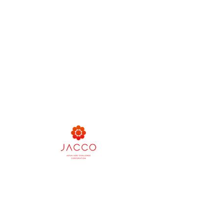
会社
タイ法人：
Japan Agri Challenge Asia Co., Ltd.
Japan Agri Challenge (Thailand) Co., Ltd.