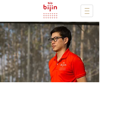
ビジョン
日本の農業技術と品質管理をも
って、現地タイ人と共に、最高
品質の農産物を生産し、 最も
新鮮な状態でお客様にお届けす
る。
安心安全、美味しくて適正価格
のトマト、野菜が、当たり前に