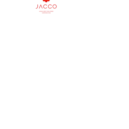
会社
タイ法人：
Japan Agri Challenge Asia Co., Ltd.
Japan Agri Challenge (Thailand) Co., Ltd.
日本本社：
株式会社ジャパン・アグリ・チャレン
ジ
ソーシャル
電話番号